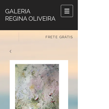
GALERIA
REGINA OLIVEIRA
FRETE GRÁTIS