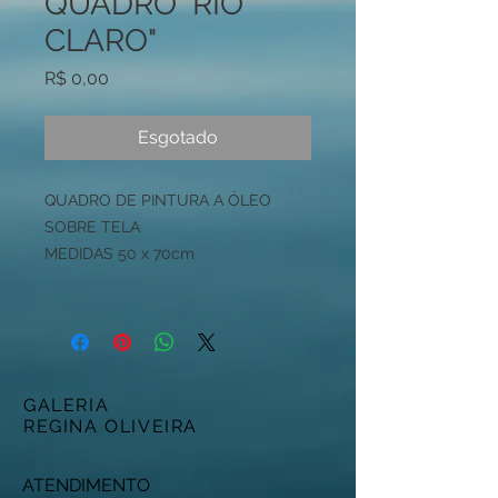
QUADRO "RIO
CLARO"
Preço
R$ 0,00
Esgotado
QUADRO DE PINTURA A ÓLEO
SOBRE TELA
MEDIDAS 50 x 70cm
GALERIA
REGINA OLIVEIRA
ATENDIMENTO