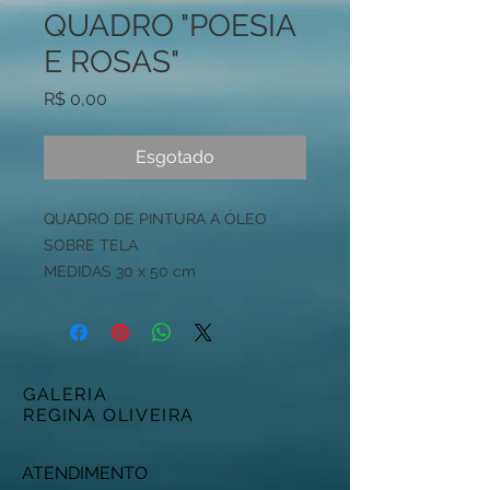
QUADRO "POESIA
E ROSAS"
Preço
R$ 0,00
Esgotado
QUADRO DE PINTURA A ÓLEO
SOBRE TELA
MEDIDAS 30 x 50 cm
GALERIA
REGINA OLIVEIRA
ATENDIMENTO