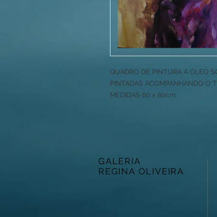
QUADRO DE PINTURA A ÓLEO SO
PINTADAS ACOMPANHANDO O T
MEDIDAS 60 x 80cm
GALERIA
REGINA OLIVEIRA