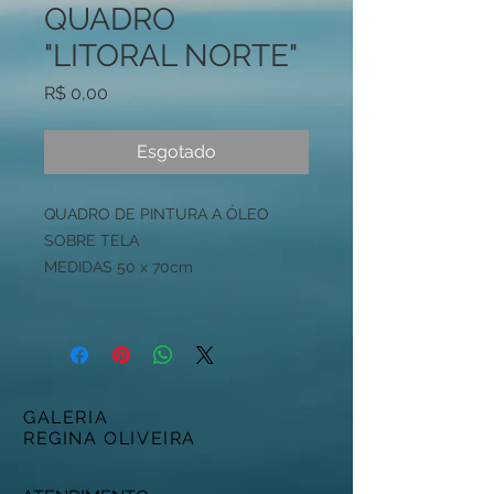
QUADRO
"LITORAL NORTE"
Preço
R$ 0,00
Esgotado
QUADRO DE PINTURA A ÓLEO
SOBRE TELA
MEDIDAS 50 x 70cm
GALERIA
REGINA OLIVEIRA