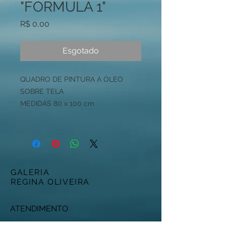
"FORMULA 1"
Preço
R$ 0,00
Esgotado
QUADRO DE PINTURA A ÓLEO
SOBRE TELA
MEDIDAS 80 x 100 cm
GALERIA
REGINA OLIVEIRA
ATENDIMENTO