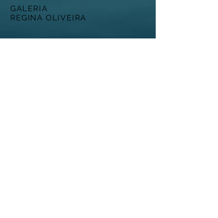
GALERIA
REGINA OLIVEIRA
ATENDIMENTO
Política de Frete >
Fale Conosco >
Sobre Nós >
CONTATO
ginapiovezan@yahoo.com.br
cel:
(13)997771235