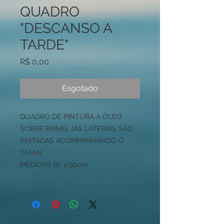
QUADRO
"DESCANSO A
TARDE"
Preço
R$ 0,00
Esgotado
QUADRO DE PINTURA A ÓLEO
SOBRE PAINEL (AS LATERAIS SÃO
PINTADAS ACOMPANHANDO O
TEMA)
MEDIDAS 60 x 90cm