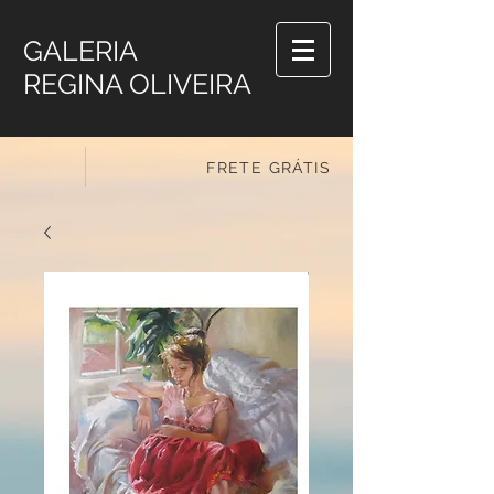
GALERIA
REGINA OLIVEIRA
FRETE GRÁTIS