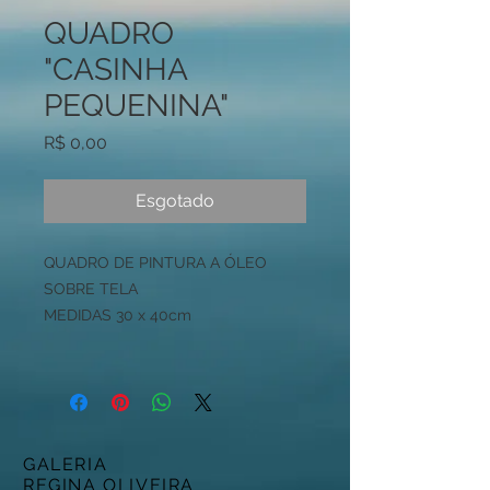
QUADRO
"CASINHA
PEQUENINA"
Preço
R$ 0,00
Esgotado
QUADRO DE PINTURA A ÓLEO
SOBRE TELA
MEDIDAS 30 x 40cm
GALERIA
REGINA OLIVEIRA