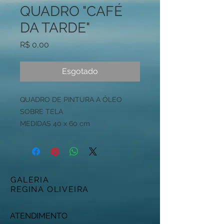
QUADRO "CAFÉ
DA TARDE"
Preço
R$ 0,00
Esgotado
QUADRO DE PINTURA A ÓLEO
SOBRE TELA
MEDIDAS 40 x 60 cm
GALERIA
REGINA OLIVEIRA
ATENDIMENTO