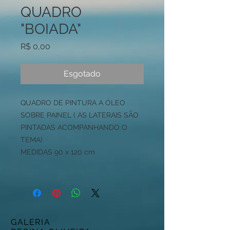
QUADRO
"BOIADA"
Preço
R$ 0,00
Esgotado
QUADRO DE PINTURA A ÓLEO
SOBRE PAINEL ( AS LATERAIS SÃO
PINTADAS ACOMPANHANDO O
TEMA)
MEDIDAS 90 x 120 cm
GALERIA